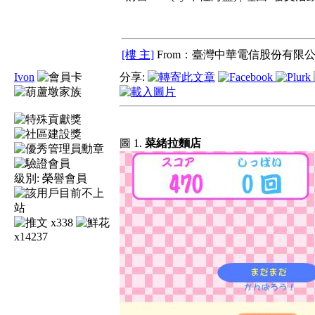
[樓 主]
From：臺灣中華電信股份有限公
Ivon
分享:
圖 1.
菜緒拉麵店
級別:
榮譽會員
x338
x14237