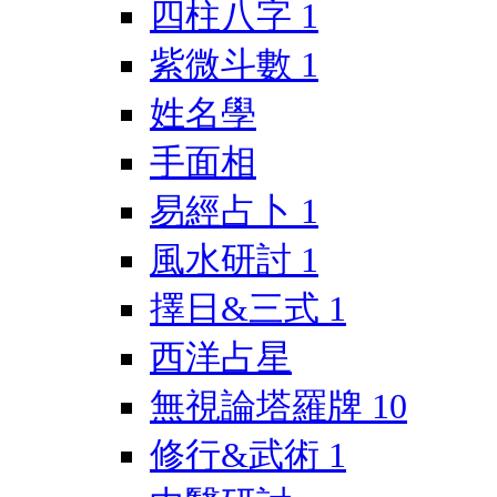
四柱八字
1
紫微斗數
1
姓名學
手面相
易經占卜
1
風水研討
1
擇日&三式
1
西洋占星
無視論塔羅牌
10
修行&武術
1