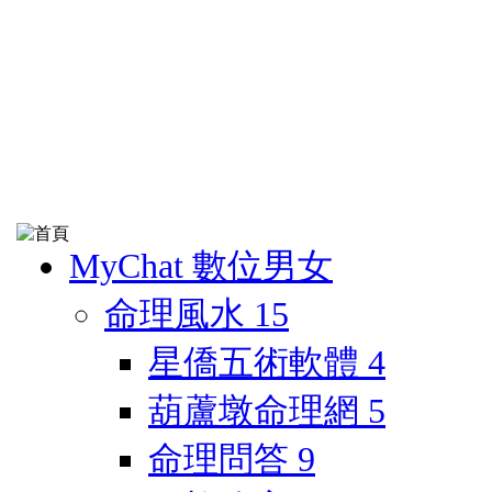
MyChat 數位男女
命理風水
15
星僑五術軟體
4
葫蘆墩命理網
5
命理問答
9