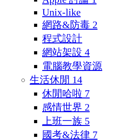
Unix-like
網路&防毒
2
程式設計
網站架設
4
電腦教學資源
生活休閒
14
休閒哈啦
7
感情世界
2
上班一族
5
國考&法律
7