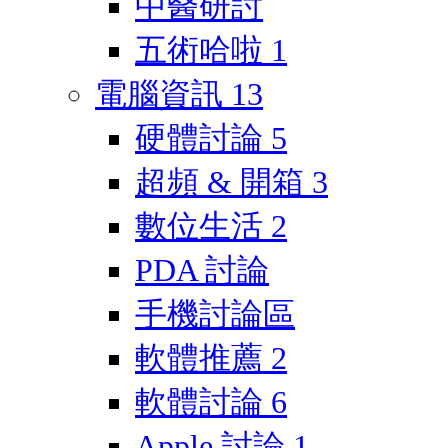
中醫研討
五術哈啦
1
電腦資訊
13
硬體討論
5
超頻 & 開箱
3
數位生活
2
PDA 討論
手機討論區
軟體推薦
2
軟體討論
6
Apple 討論
1