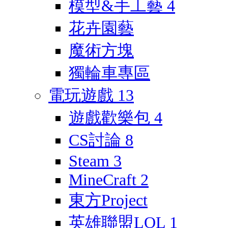
模型&手工藝
4
花卉園藝
魔術方塊
獨輪車專區
電玩遊戲
13
遊戲歡樂包
4
CS討論
8
Steam
3
MineCraft
2
東方Project
英雄聯盟LOL
1