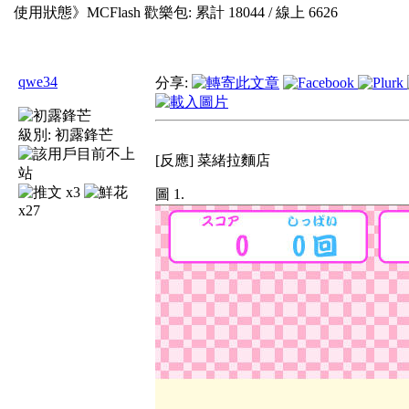
使用狀態》
MCFlash 歡樂包: 累計
18044
/ 線上
6626
qwe34
分享:
級別:
初露鋒芒
[反應] 菜緒拉麵店
x3
圖 1.
x27