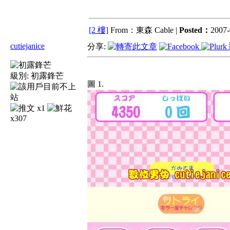
[2 樓]
From：東森 Cable |
Posted：
2007-
cutiejanice
分享:
級別:
初露鋒芒
圖 1.
x1
x307