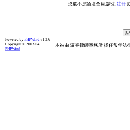
您還不是論壇會員,請先
註冊
Powered by
PHPWind
v1.3.6
Copyright © 2003-04
本站由
瀛睿律師事務所
擔任常年法律
PHPWind