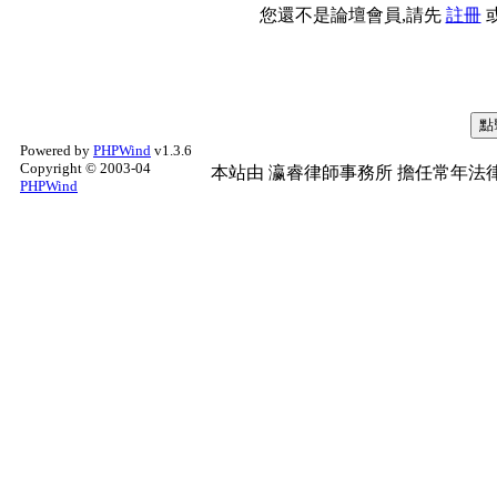
您還不是論壇會員,請先
註冊
Powered by
PHPWind
v1.3.6
Copyright © 2003-04
本站由
瀛睿律師事務所
擔任常年法律
PHPWind