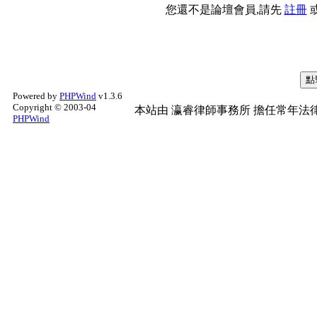
您還不是論壇會員,請先
註冊
Powered by
PHPWind
v1.3.6
Copyright © 2003-04
本站由
瀛睿律師事務所
擔任常年法律
PHPWind