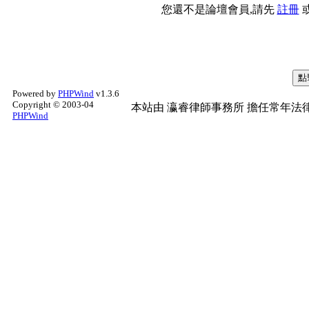
您還不是論壇會員,請先
註冊
Powered by
PHPWind
v1.3.6
Copyright © 2003-04
本站由
瀛睿律師事務所
擔任常年法律
PHPWind