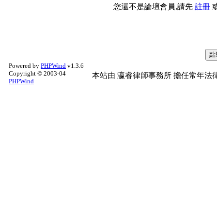
您還不是論壇會員,請先
註冊
Powered by
PHPWind
v1.3.6
Copyright © 2003-04
本站由
瀛睿律師事務所
擔任常年法律
PHPWind