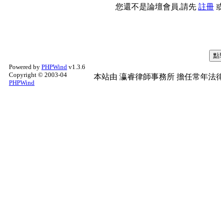
您還不是論壇會員,請先
註冊
Powered by
PHPWind
v1.3.6
Copyright © 2003-04
本站由
瀛睿律師事務所
擔任常年法律
PHPWind