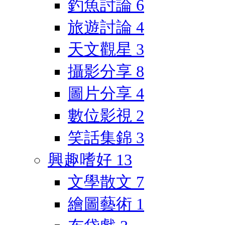
釣魚討論
6
旅遊討論
4
天文觀星
3
攝影分享
8
圖片分享
4
數位影視
2
笑話集錦
3
興趣嗜好
13
文學散文
7
繪圖藝術
1