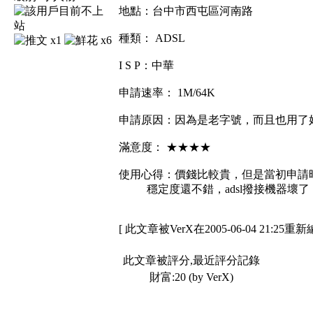
地點：台中市西屯區河南路
種類： ADSL
x1
x6
I S P：中華
申請速率： 1M/64K
申請原因：因為是老字號，而且也用了
滿意度： ★★★★
使用心得：價錢比較貴，但是當初申請
穩定度還不錯，adsl撥接機器壞了
[ 此文章被VerX在2005-06-04 21:25重新
此文章被評分,最近評分記錄
財富:20 (by VerX)