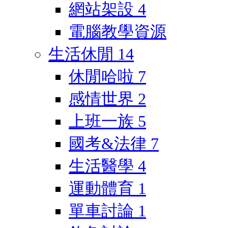
網站架設
4
電腦教學資源
生活休閒
14
休閒哈啦
7
感情世界
2
上班一族
5
國考&法律
7
生活醫學
4
運動體育
1
單車討論
1