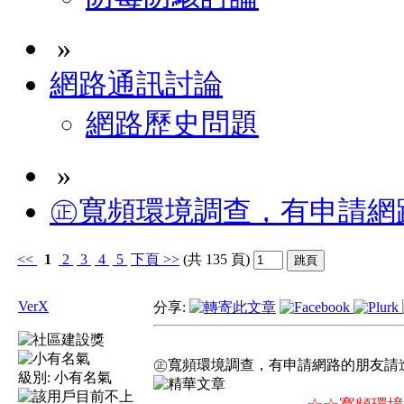
»
網路通訊討論
網路歷史問題
»
㊣寬頻環境調查，有申請網
<<
1
2
3
4
5
下頁
>>
(共 135 頁)
VerX
分享:
㊣寬頻環境調查，有申請網路的朋友請
級別:
小有名氣