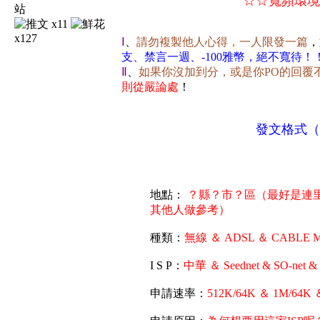
☆☆寬頻環境
x11
x127
Ⅰ
、
請勿複製他人心得，一人限發一篇
，
支、禁言一週、-100雅幣，絕不寬待！
Ⅱ
、
如果你沒加到分，或是你PO的回覆
則從嚴論處
！
發文格式（
地點：
？縣？市？區（最好是連
其他人做參考）
種類：
無線 ＆ ADSL ＆ CABLE Mode
I S P：
中華 ＆ Seednet & SO-net &
申請速率：
512K/64K ＆ 1M/64K ＆ 