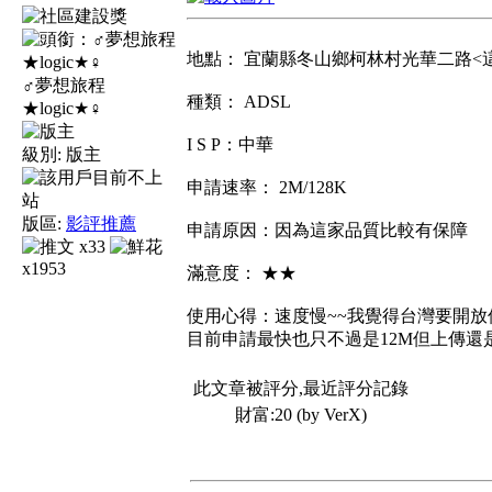
地點： 宜蘭縣冬山鄉柯林村光華二路<
♂夢想旅程
種類： ADSL
★logic★♀
I S P：中華
級別:
版主
申請速率： 2M/128K
版區:
影評推薦
申請原因：因為這家品質比較有保障
x33
x1953
滿意度： ★★
使用心得：速度慢~~我覺得台灣要開放
目前申請最快也只不過是12M但上傳還
此文章被評分,最近評分記錄
財富:20 (by VerX)