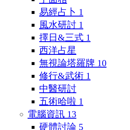
易經占卜
1
風水研討
1
擇日&三式
1
西洋占星
無視論塔羅牌
10
修行&武術
1
中醫研討
五術哈啦
1
電腦資訊
13
硬體討論
5