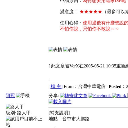
申請原因：
為何想要用這家ISP呢
滿意度：
★★★★★
（最多可以
使用心得：
使用過後有什麼想說的
不怕你說，只怕你不敢說～～
[ 此文章被VerX在2005-05-21 10:35重新
[樓 主]
From：台灣中華電信 |
Posted：
2
阿冠
分享:
級別:
路人甲
[補充說明]
地點：台中市大鵬路