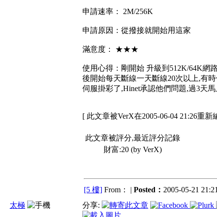
申請速率： 2M/256K
申請原因：從撥接就開始用這家
滿意度： ★★★
使用心得：剛開始 升級到512K/64K
後開始每天斷線一天斷線20次以上,有時候
伺服掛彩了,Hinet承認他們問題,過3
[ 此文章被VerX在2005-06-04 21:26重新
此文章被評分,最近評分記錄
財富:20 (by VerX)
[5 樓]
From： |
Posted：
2005-05-21 21:21
太極
分享: