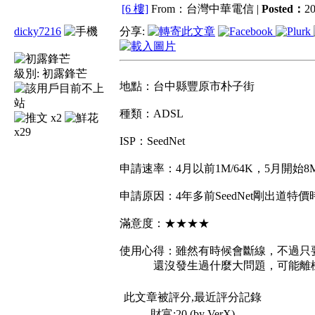
[6 樓]
From：台灣中華電信 |
Posted：
20
dicky7216
分享:
級別:
初露鋒芒
地點：台中縣豐原市朴子街
種類：ADSL
x2
x29
ISP：SeedNet
申請速率：4月以前1M/64K，5月開始8M/
申請原因：4年多前SeedNet剛出道特
滿意度：★★★★
使用心得：雖然有時候會斷線，不過只
還沒發生過什麼大問題，可能離機房
此文章被評分,最近評分記錄
財富:20 (by VerX)