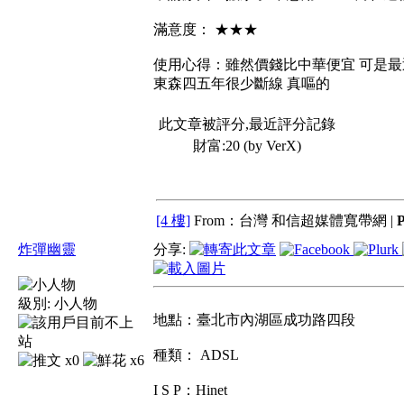
滿意度： ★★★
使用心得：雖然價錢比中華便宜 可是最
東森四五年很少斷線 真嘔的
此文章被評分,最近評分記錄
財富:20 (by VerX)
[4 樓]
From：台灣 和信超媒體寬帶網 |
炸彈幽靈
分享:
級別:
小人物
地點：臺北市內湖區成功路四段
種類： ADSL
x0
x6
I S P：Hinet