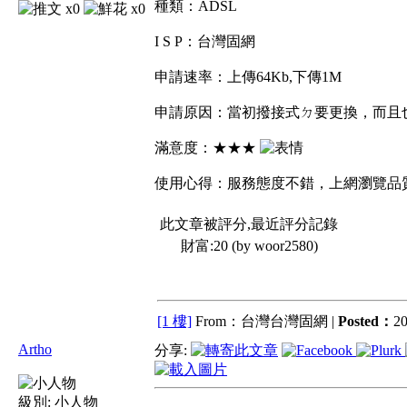
種類：ADSL
x0
x0
I S P：台灣固網
申請速率：上傳64Kb,下傳1M
申請原因：當初撥接式ㄉ要更換，而且
滿意度：★★★
使用心得：服務態度不錯，上網瀏覽品
此文章被評分,最近評分記錄
財富:20 (by woor2580)
[1 樓]
From：台灣台灣固網 |
Posted：
20
Artho
分享:
級別:
小人物