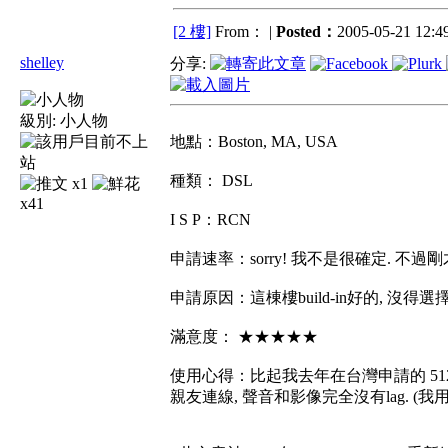
[2 樓]
From： |
Posted：
2005-05-21 12:49
shelley
分享:
級別:
小人物
地點：Boston, MA, USA
種類： DSL
x1
x41
I S P：RCN
申請速率：sorry! 我不是很確定. 不過剛才
申請原因：這棟樓build-in好的, 沒得選擇
滿意度： ★★★★★
使用心得：比起我去年在台灣申請的 512k/
親友連線, 聲音和影像完全沒有lag. (我