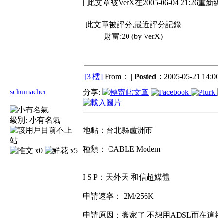
[ 此文章被VerX在2005-06-04 21:26重新
此文章被評分,最近評分記錄
財富:20 (by VerX)
[3 樓]
From： |
Posted：
2005-05-21 14:06
schumacher
分享:
級別:
小有名氣
地點：台北縣蘆洲市
種類： CABLE Modem
x0
x5
I S P：天外天 和信超媒體
申請速率： 2M/256K
申請原因：搬家了 不想用ADSL而在這社