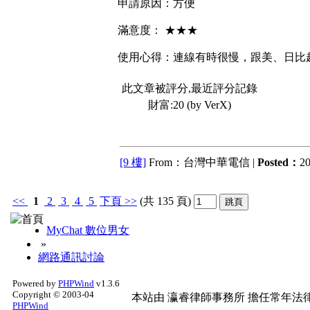
申請原因：方便
滿意度： ★★★
使用心得：連線有時很慢，跟美、日比
此文章被評分,最近評分記錄
財富:20 (by VerX)
[9 樓]
From：台灣中華電信 |
Posted：
20
<<
1
2
3
4
5
下頁
>>
(共 135 頁)
MyChat 數位男女
»
網路通訊討論
Powered by
PHPWind
v1.3.6
Copyright © 2003-04
本站由
瀛睿律師事務所
擔任常年法律
PHPWind