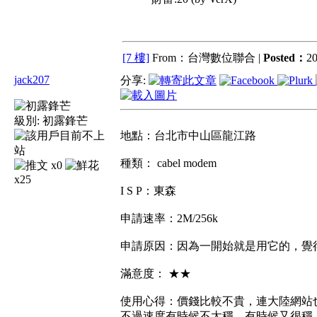
[7 樓]
From：台灣數位聯合 |
Posted：
20
jack207
分享:
級別:
初露鋒芒
地點：台北市中山區龍江路
種類： cabel modem
x0
x25
I S P：東森
申請速率：2M/256k
申請原因：因為一開始就是用它的，覺
滿意度： ★★
使用心得：價錢比較不貴，連大陸網站
不過速度有時候不太穩，有時候又很穩.