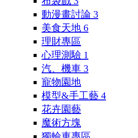
布袋戲
3
動漫畫討論
3
美食天地
6
理財專區
心理測驗
1
汽、機車
3
寵物園地
模型&手工藝
4
花卉園藝
魔術方塊
獨輪車專區