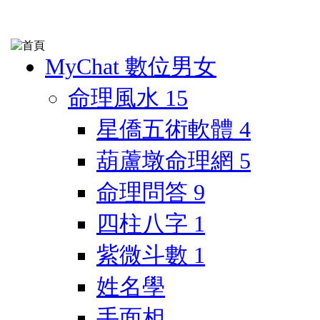
MyChat 數位男女
命理風水
15
星僑五術軟體
4
葫蘆墩命理網
5
命理問答
9
四柱八字
1
紫微斗數
1
姓名學
手面相