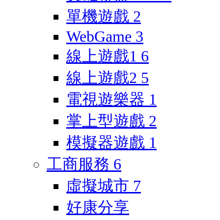
單機遊戲
2
WebGame
3
線上遊戲1
6
線上遊戲2
5
電視遊樂器
1
掌上型遊戲
2
模擬器遊戲
1
工商服務
6
虛擬城市
7
好康分享