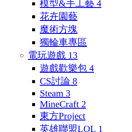
模型&手工藝
4
花卉園藝
魔術方塊
獨輪車專區
電玩遊戲
13
遊戲歡樂包
4
CS討論
8
Steam
3
MineCraft
2
東方Project
英雄聯盟LOL
1