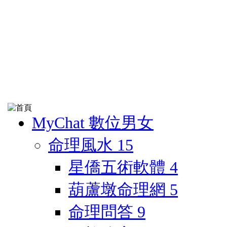
MyChat 數位男女
命理風水
15
星僑五術軟體
4
葫蘆墩命理網
5
命理問答
9