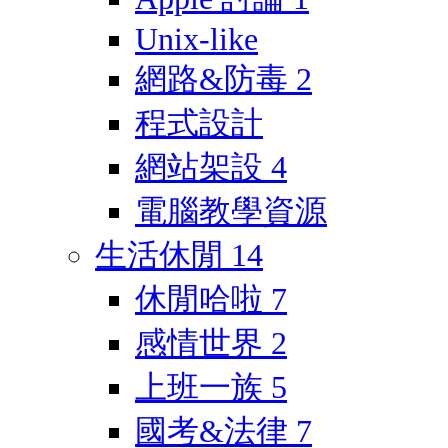
Unix-like
網路&防毒
2
程式設計
網站架設
4
電腦教學資源
生活休閒
14
休閒哈啦
7
感情世界
2
上班一族
5
國考&法律
7