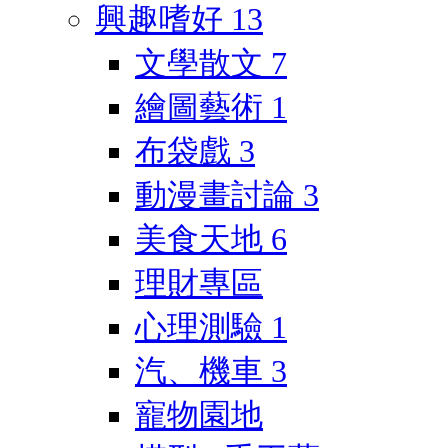
興趣嗜好
13
文學散文
7
繪圖藝術
1
布袋戲
3
動漫畫討論
3
美食天地
6
理財專區
心理測驗
1
汽、機車
3
寵物園地