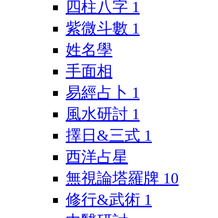
四柱八字
1
紫微斗數
1
姓名學
手面相
易經占卜
1
風水研討
1
擇日&三式
1
西洋占星
無視論塔羅牌
10
修行&武術
1