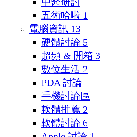
中醫研討
五術哈啦
1
電腦資訊
13
硬體討論
5
超頻 & 開箱
3
數位生活
2
PDA 討論
手機討論區
軟體推薦
2
軟體討論
6
Apple 討論
1