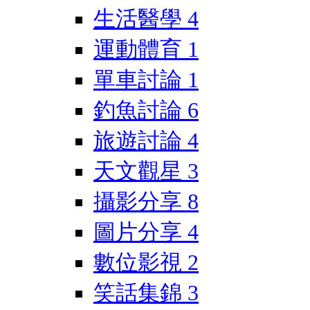
生活醫學
4
運動體育
1
單車討論
1
釣魚討論
6
旅遊討論
4
天文觀星
3
攝影分享
8
圖片分享
4
數位影視
2
笑話集錦
3