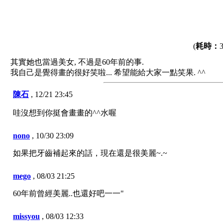
(
耗時：
其實她也當過美女, 不過是60年前的事.
我自己是覺得畫的很好笑啦... 希望能給大家一點笑果. ^^
陳石
,
12/21 23:45
哇沒想到你挺會畫畫的^^水喔
nono
,
10/30 23:09
如果把牙齒補起來的話，現在還是很美麗~.~
mego
,
08/03 21:25
60年前曾經美麗..也還好吧一一"
missyou
,
08/03 12:33