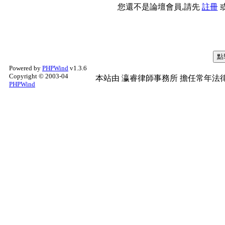
您還不是論壇會員,請先
註冊
Powered by
PHPWind
v1.3.6
Copyright © 2003-04
本站由
瀛睿律師事務所
擔任常年法律
PHPWind