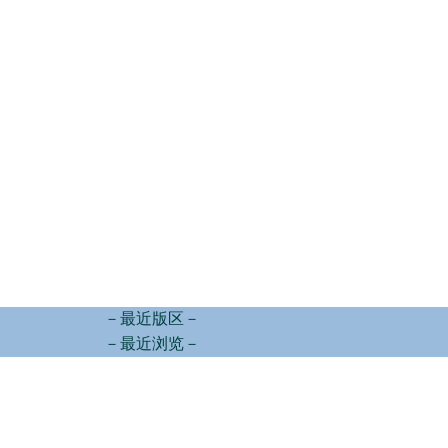
－最近版区－
－最近浏览－