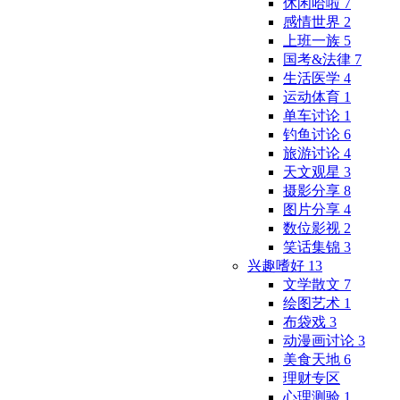
休闲哈啦
7
感情世界
2
上班一族
5
国考&法律
7
生活医学
4
运动体育
1
单车讨论
1
钓鱼讨论
6
旅游讨论
4
天文观星
3
摄影分享
8
图片分享
4
数位影视
2
笑话集锦
3
兴趣嗜好
13
文学散文
7
绘图艺术
1
布袋戏
3
动漫画讨论
3
美食天地
6
理财专区
心理测验
1