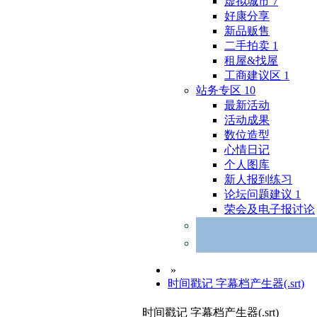
虚拟城市
7
好康分享
新品贩售
二手拍卖
1
租屋&找屋
工商建议区
1
站务专区
10
最新活动
活动成果
数位造型
心情日记
个人图库
新人报到练习
论坛问题建议
1
荣会及电子报讨论
»
时间戳记 字幕档产生器(.srt)
时间戳记 字幕档产生器(.srt)