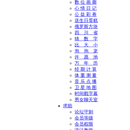
数 位 画 廊
心 情 日 记
公 益 彩 券
送生日蛋糕
俄罗斯方块
四 川 省
猜 数 字
比 大 小
泡 泡 龙
许 愿 池
万 年 历
经 期 计 算
体 重 测 量
音 乐 点 播
卫 星 地 图
时间戳字幕
男女聊天室
求助
论坛守则
会员等级
会员权限