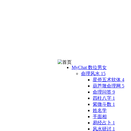
MyChat 数位男女
命理风水
15
星侨五术软体
4
葫芦墩命理网
5
命理问答
9
四柱八字
1
紫微斗数
1
姓名学
手面相
易经占卜
1
风水研讨
1