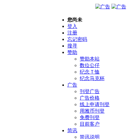
您尚未
登入
注册
忘记密码
搜寻
赞助
赞助本站
数位公仔
纪念Ｔ恤
纪念马克杯
广告
刊登广告
广告价格
线上申请刊登
用雅币刊登
免费刊登
目前客户
简讯
简讯说明