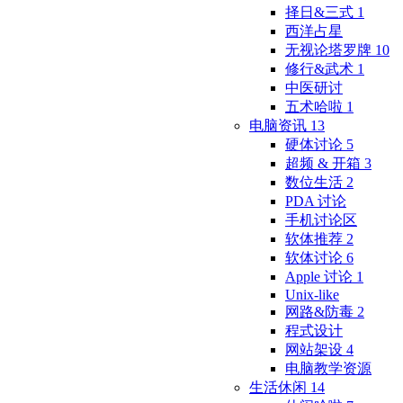
择日&三式
1
西洋占星
无视论塔罗牌
10
修行&武术
1
中医研讨
五术哈啦
1
电脑资讯
13
硬体讨论
5
超频 & 开箱
3
数位生活
2
PDA 讨论
手机讨论区
软体推荐
2
软体讨论
6
Apple 讨论
1
Unix-like
网路&防毒
2
程式设计
网站架设
4
电脑教学资源
生活休闲
14