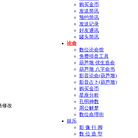
购买金币
发送简讯
预约简讯
发送记录
好友通讯
罐头简讯
论命
数位论命馆
免费排盘工具
葫芦墩 优生造命
葫芦墩 八字命书
影音论命(葫芦墩)
影音占卜(葫芦墩)
购买金币
星座分析
孔明神数
周公解梦
数位命理街
娱乐
影 像 行 脚
数 位 造 型