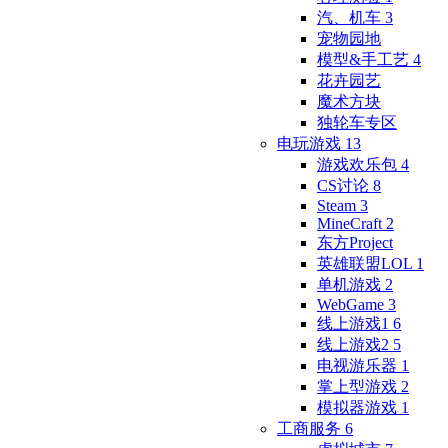
汽、机车
3
宠物园地
模型&手工艺
4
花卉园艺
魔术方块
独轮车专区
电玩游戏
13
游戏欢乐包
4
CS讨论
8
Steam
3
MineCraft
2
东方Project
英雄联盟LOL
1
单机游戏
2
WebGame
3
线上游戏1
6
线上游戏2
5
电视游乐器
1
掌上型游戏
2
模拟器游戏
1
工商服务
6