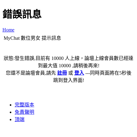
錯誤訊息
Home
MyChat 數位男女 提示訊息
狀態:發生錯誤,目前有 10000 人上線，論壇上線會員數已經達
到最大值 10000 ,請稍後再來!
您還不是論壇會員,請先
註冊
或
登入
---同時頁面將在5秒後
跳到登入界面!
完整版本
免責聲明
頂端