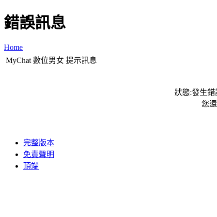
錯誤訊息
Home
MyChat 數位男女 提示訊息
狀態:發生錯誤
您還
完整版本
免責聲明
頂端