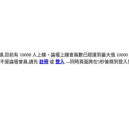
,目前有 10008 人上線，論壇上線會員數已經達到最大值 10000
不是論壇會員,請先
註冊
或
登入
---同時頁面將在5秒後跳到登入