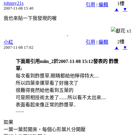
johnny21s
1樓
引用
|
編輯
2007-11-08 15:40
▲
▼
我也來貼一下我發現的喔
x
1
2樓
小紅
引用
|
編輯
▲
▼
2007-11-08 17:02
下面是引用miin_2於2007-11-08 15:12發表的 酢漿
草:
每次看到酢漿草,眼睛都給他睜得特大....
所以四葉幸運草看了好幾次了
很難得竟然給他看到五葉的
可是照相技術太差了.......所以看不太出來....
表面看起來像正常的酢漿草..
.......
如果
一葉一葉剪開來，每個心形葉片分開壓