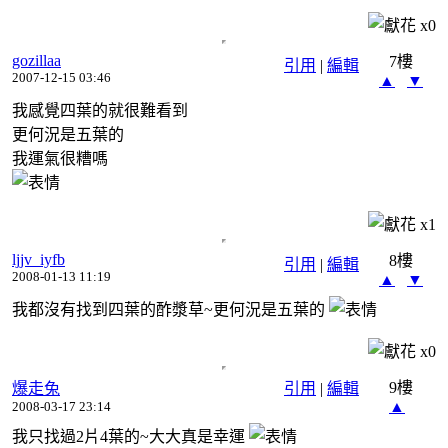
x
0
gozillaa
7樓
引用
|
編輯
2007-12-15 03:46
▲
▼
我感覺四葉的就很難看到
更何況是五葉的
我運氣很糟嗎
x
1
ljjv_iyfb
8樓
引用
|
編輯
2008-01-13 11:19
▲
▼
我都沒有找到四葉的酢漿草~更何況是五葉的
x
0
9樓
爆走兔
引用
|
編輯
▲
2008-03-17 23:14
我只找過2片4葉的~大大真是幸運