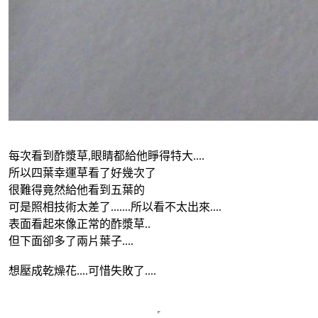
每次看到酢漿草,眼睛都給他睜得特大....
所以四葉幸運草看了好幾次了
很難得竟然給他看到五葉的
可是照相技術太差了.......所以看不太出來....
表面看起來像正常的酢漿草..
但下面卻多了兩片葉子....
想壓成乾燥花....可惜失敗了....