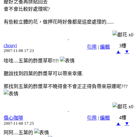
壓好之後再拼貼回去
會不會比較好處理呢?
有些較立體的花，做押花時好像都是這麼處理的......
x
0
chouyi
3樓
引用
|
編輯
2007-11-08 17:23
▲
▼
哇哇....五葉的酢漿草耶!!!!
聽說找到四葉的酢漿草可以帶來幸運.
那找到五葉的酢漿草不曉得會不會正正得負帶來惡運呢???
x
0
4樓
傷心咖啡
引用
|
編輯
▲
▼
2007-11-08 17:25
阿阿....五葉的