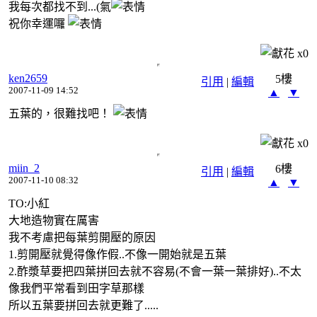
我每次都找不到...(氣
祝你幸運囉
x
0
ken2659
5樓
引用
|
編輯
2007-11-09 14:52
▲
▼
五葉的，很難找吧！
x
0
miin_2
6樓
引用
|
編輯
2007-11-10 08:32
▲
▼
TO:小紅
大地造物實在厲害
我不考慮把每葉剪開壓的原因
1.剪開壓就覺得像作假..不像一開始就是五葉
2.酢漿草要把四葉拼回去就不容易(不會一葉一葉排好)..不太
像我們平常看到田字草那樣
所以五葉要拼回去就更難了.....