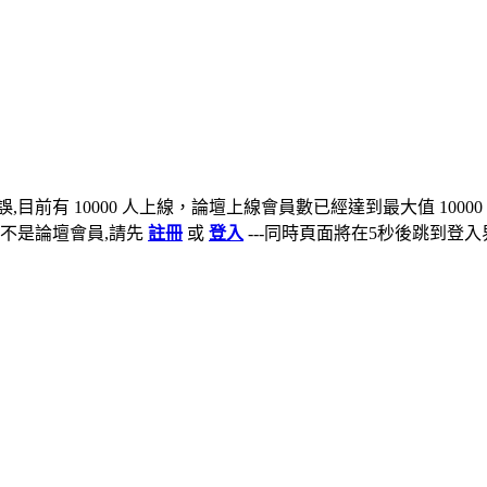
,目前有 10000 人上線，論壇上線會員數已經達到最大值 10000
不是論壇會員,請先
註冊
或
登入
---同時頁面將在5秒後跳到登入