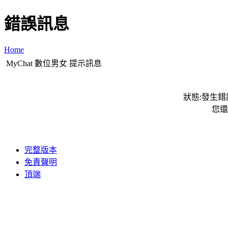
錯誤訊息
Home
MyChat 數位男女 提示訊息
狀態:發生錯誤
您還
完整版本
免責聲明
頂端