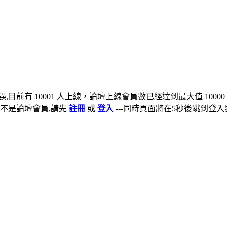
,目前有 10001 人上線，論壇上線會員數已經達到最大值 10000
不是論壇會員,請先
註冊
或
登入
---同時頁面將在5秒後跳到登入