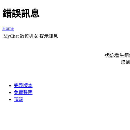
錯誤訊息
Home
MyChat 數位男女 提示訊息
狀態:發生錯誤
您還
完整版本
免責聲明
頂端