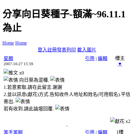
分享向日葵種子-額滿~96.11.1
為止
Home
Home
登入
註冊
發表
列印
載入圖片
樓主
星願
引用
|
編輯
▼
2007-10-27 15:59
x
0
向日葵為混種.
1.若意索取.請在此留言.謝謝
2.並以訊息(獻花)方式.告知收件人地址和姓名(可用假名).平信
寄出.
若有收到.請此論壇回覆.
x
2
1樓
笨手笨腳
引用
|
編輯