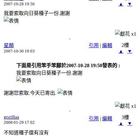
▲
▼
2007-10-28 19:50
我要索取向日葵種子一份.謝謝
x
1
2樓
星願
引用
|
編輯
▲
▼
2007-10-30 19:03
下面是引用笨手笨腳於2007-10-28 19:50發表的 :
我要索取向日葵種子一份.謝謝
謝謝您索取.今天已寄出.
x
1
gozillaa
3樓
引用
|
編輯
2008-01-29 17:02
▲
▼
不知道種子還有沒有