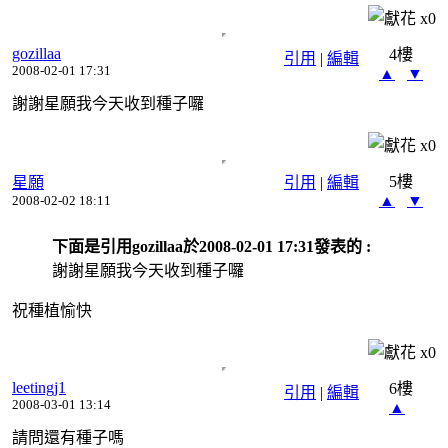
x
0
gozillaa
4樓
引用
|
編輯
2008-02-01 17:31
▲
▼
謝謝星願我今天收到種子囉
x
0
5樓
星願
引用
|
編輯
▲
▼
2008-02-02 18:11
下面是引用gozillaa於2008-02-01 17:31發表的 :
謝謝星願我今天收到種子囉
祝種植愉快
x
0
leetingj1
6樓
引用
|
編輯
2008-03-01 13:14
▲
請問還有種子嗎