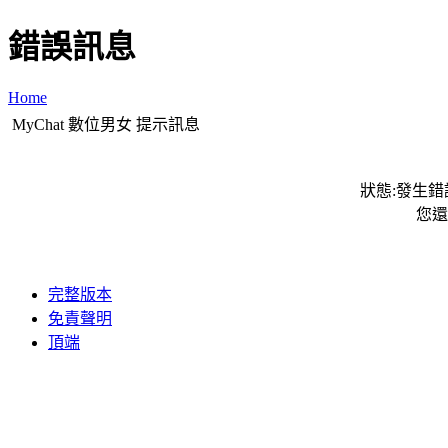
錯誤訊息
Home
MyChat 數位男女 提示訊息
狀態:發生錯誤
您還
完整版本
免責聲明
頂端