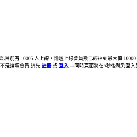
,目前有 10005 人上線，論壇上線會員數已經達到最大值 10000
不是論壇會員,請先
註冊
或
登入
---同時頁面將在5秒後跳到登入