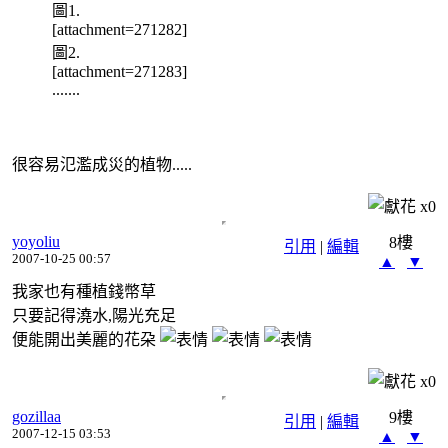
圖1.
[attachment=271282]
圖2.
[attachment=271283]
.......
很容易氾濫成災的植物.....
x
0
yoyoliu
8樓
引用
|
編輯
2007-10-25 00:57
▲
▼
我家也有種植錢幣草
只要記得澆水,陽光充足
便能開出美麗的花朶
x
0
gozillaa
9樓
引用
|
編輯
2007-12-15 03:53
▲
▼