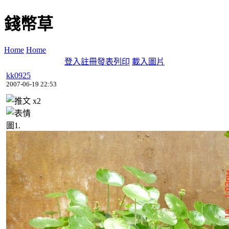
錢幣草
Home
Home
登入
註冊
發表
列印
載入圖片
kk0925
2007-06-19 22:53
x
2
圖1.