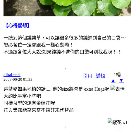
【心得感想】
一聽到這個錢幣草，可以讓很多很多的錢進到自己的口袋~~
想必各位一定會跟我一樣心動呦！！
不過跟各位大大說:如果錢錢不進你的口袋可別找我呀！！
albabeast
1樓
引用
|
編輯
2007-06-20 01:33
▲
▼
這鼕鼕如果地植的話......他的size將會是 extra Huge喔
大約比手掌小些吧
同樣葉型的還有金蓮花喔
花與業都能拿來當不辣芥末代替品
x
1