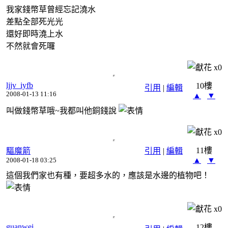
我家錢幣草曾經忘記澆水
差點全部死光光
還好即時澆上水
不然就會死囉
x
0
ljjv_iyfb
10樓
引用
|
編輯
2008-01-13 11:16
▲
▼
叫做錢幣草哦~我都叫他銅錢說
x
0
11樓
驅魔箭
引用
|
編輯
▲
▼
2008-01-18 03:25
這個我們家也有種，要超多水的，應該是水邊的植物吧！
x
0
guanwei
12樓