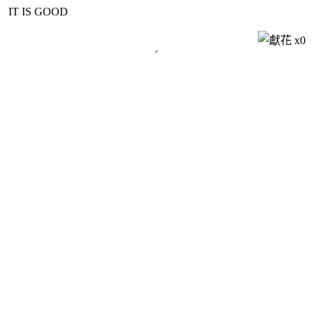
IT IS GOOD
x
0