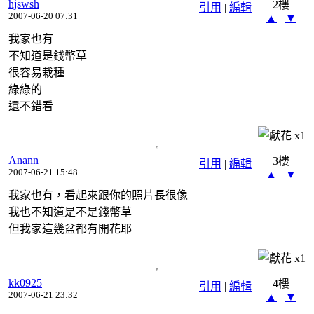
hjswsh
2樓
引用
|
編輯
2007-06-20 07:31
▲
▼
我家也有
不知道是錢幣草
很容易栽種
綠綠的
還不錯看
x
1
Anann
3樓
引用
|
編輯
2007-06-21 15:48
▲
▼
我家也有，看起來跟你的照片長很像
我也不知道是不是錢幣草
但我家這幾盆都有開花耶
x
1
kk0925
4樓
引用
|
編輯
2007-06-21 23:32
▲
▼