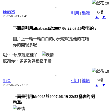
x
0
kk0925
6樓
引用
|
編輯
2007-06-23 22:41
▲
▼
下面是引用albabeast於2007-06-22 03:10發表的 :
圖片上一輪一輪白白的小米粒就是他的花嚕
你的開很多喔
哦~~~原來是這樣丫...
感謝你~~多多認識植物不錯....
x
0
7樓
毛豆
引用
|
編輯
▲
▼
2007-09-05 23:17
下面是引用kk0925於2007-06-19 22:53發表的 錢
幣草: