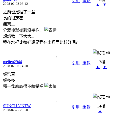
引用
|
編輯
2008-02-02 08:12
▲
▼
之前也是種了一盆
長的很茂密
無奈....
分栽後就掛到沒幾株....
想請教一下大大...
種在水裡比較好還是種在土裡面比較好呢?
x
0
meifen2944
13樓
引用
|
編輯
2008-02-06 14:50
▲
▼
錢幣草
錢多多
種一盆應該很不綽錯吧
x
0
SUNCHAINTW
14樓
引用
|
編輯
2008-02-25 23:50
▲