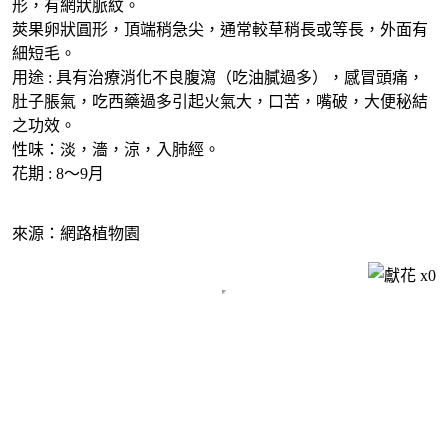
形，有網狀脈紋。
莢果卵狀圓形，頂端稍急尖，通常較草稍長或等長，外面有
細短毛。
用途 : 具有治療消化不良腹瀉（吃油膩過多），感冒頭痛，
肚子脹氣，吃西藥過多引起火氣大，口苦，嘴破，大便秘結
之功效。
性味：淡，濇，涼，入肺經。
花期 : 8～9月
來源：網路植物園
x
0