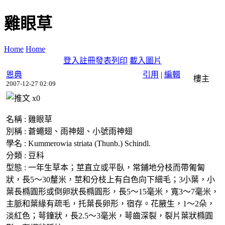
雞眼草
Home
Home
登入
註冊
發表
列印
載入圖片
恩典
引用
|
編輯
樓主
2007-12-27 02:09
x
0
名稱 : 雞眼草
別稱 : 蒼蠅翅、雨神翅、小號雨神翅
學名 : Kummerowia striata (Thunb.) Schindl.
分類 : 豆科
型態 : 一年生草本；莖直立或平臥，常鋪地分枝而帶匍匐
狀，長5～30釐米，莖和分枝上有白色向下細毛；3小葉，小
葉長橢圓形或倒卵狀長橢圓形，長5～15毫米，寬3～7毫米，
主脈和葉緣有疏毛，托葉長卵形，宿存。花腋生，1～2朵，
淡紅色；萼鐘狀，長2.5～3毫米，萼齒深裂，裂片葉狀橢圓