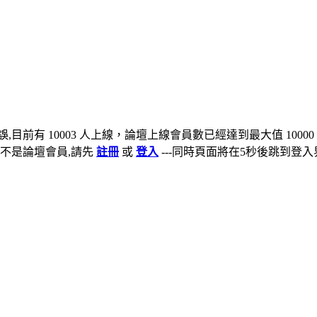
,目前有 10003 人上線，論壇上線會員數已經達到最大值 10000
不是論壇會員,請先
註冊
或
登入
---同時頁面將在5秒後跳到登入