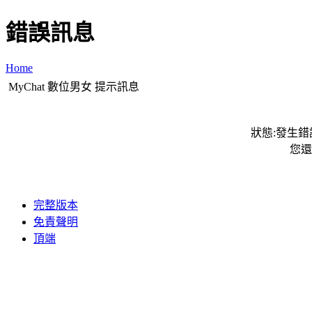
錯誤訊息
Home
MyChat 數位男女 提示訊息
狀態:發生錯誤
您還
完整版本
免責聲明
頂端