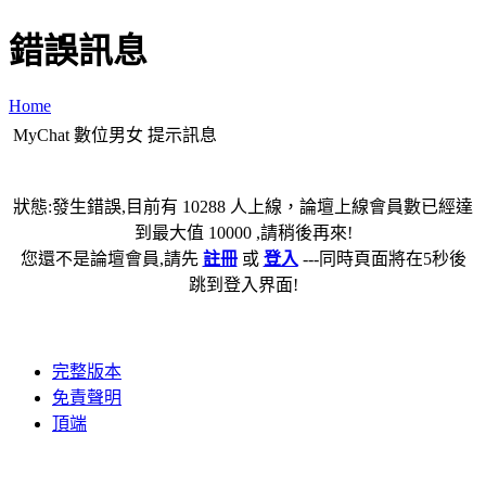
錯誤訊息
Home
MyChat 數位男女 提示訊息
狀態:發生錯誤,目前有 10288 人上線，論壇上線會員數已經達
到最大值 10000 ,請稍後再來!
您還不是論壇會員,請先
註冊
或
登入
---同時頁面將在5秒後
跳到登入界面!
完整版本
免責聲明
頂端