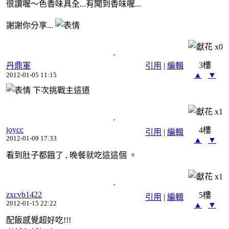
很讚喔～色香味具全...有聞到香味喔...
謝謝你分享...
x
0
3樓
丹鼎軍
引用
|
編輯
▲
▼
2012-01-05 11:15
下次挑戰主這道
x
1
joycc
4樓
引用
|
編輯
2012-01-09 17:33
▲
▼
看到肚子都餓了 , 晚餐就吃這這個 。
x
1
zxcvb1422
5樓
引用
|
編輯
2012-01-15 22:22
▲
▼
配飯感覺超好吃!!!