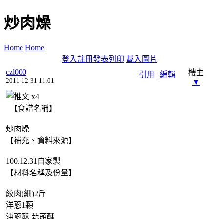
炒肉燥
Home
Home
登入
註冊
發表
列印
載入圖片
czl000
樓主
引用
|
編輯
2011-12-31 11:01
▼
x
4
【食譜名稱】
炒肉燥
【補充、資料來源】
100.12.31自家製
【材料名稱及份量】
絞肉(細)2斤
洋蔥1顆
油蔥酥,蒜頭酥