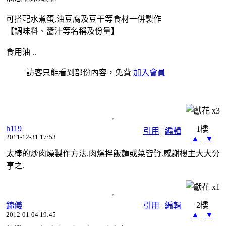
可搭配水煮蛋,油豆腐及豆干等食材一併製作
【調味料、醬汁等名稱及份量】
食用油 ..
訪客只能看到部份內容，免費
加入會員
x
3
h119
1樓
引用
|
編輯
2011-12-31 17:53
▲
▼
太棒的炒肉燥製作方法.肉燥拌飯麵或菜皆贊.感謝樓主大大分
享之.
x
1
2樓
錦儀
引用
|
編輯
▲
▼
2012-01-04 19:45