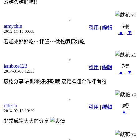
煮越久越好吃!!
x
1
armychin
6樓
引用
|
編輯
2012-11-10 00:09
▲
▼
看起來好好吃~~拌飯~~做乾麵都好吃
x
1
iamboss123
7樓
引用
|
編輯
2014-01-05 12:35
▲
▼
感謝分享 看起來好好吃哦 感覺挺適合作拌面的
x
0
rfdesfx
8樓
引用
|
編輯
2014-02-18 10:39
▲
非常感謝大大的分享
x
0