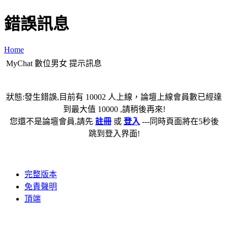
錯誤訊息
Home
MyChat 數位男女 提示訊息
狀態:發生錯誤,目前有 10002 人上線，論壇上線會員數已經達
到最大值 10000 ,請稍後再來!
您還不是論壇會員,請先
註冊
或
登入
---同時頁面將在5秒後
跳到登入界面!
完整版本
免責聲明
頂端