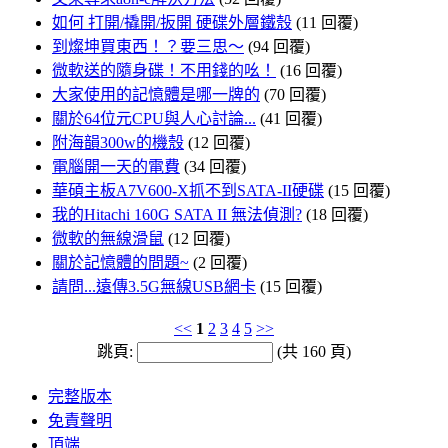
如何 打開/撬開/扳開 硬碟外層鐵殼
(11 回覆)
到燦坤買東西！？要三思～
(94 回覆)
微軟送的隨身碟！不用錢的吆！
(16 回覆)
大家使用的記憶體是哪一牌的
(70 回覆)
關於64位元CPU與人心討論...
(41 回覆)
附海韻300w的機殼
(12 回覆)
電腦開一天的電費
(34 回覆)
華碩主板A7V600-X抓不到SATA-II硬碟
(15 回覆)
我的Hitachi 160G SATA II 無法偵測?
(18 回覆)
微軟的無線滑鼠
(12 回覆)
關於記憶體的問題~
(2 回覆)
請問...遠傳3.5G無線USB網卡
(15 回覆)
<<
1
2
3
4
5
>>
跳頁:
(共 160 頁)
完整版本
免責聲明
頂端