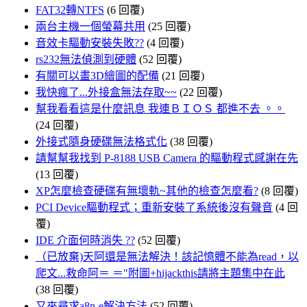
FAT32轉NTFS
(6 回覆)
兩台主機一個螢幕共用
(25 回覆)
音效卡驅動安裝失敗??
(4 回覆)
rs232無法偵測到硬體
(52 回覆)
有關可以畫3D繪圖的配備
(21 回覆)
我快瘋了...外接盒無法存取~~
(22 回覆)
幫我看看這是什麼訊息 我連ＢＩＯＳ 都進不去 。。
(24 回覆)
外接式隨身硬碟無法格式化
(38 回覆)
請幫幫我找到 P-8188 USB Camera 的驅動程式感謝在先
(13 回覆)
XP怎麼檢查硬碟有無壞軌~其他的檢查怎麼看?
(8 回覆)
PCI Device驅動程式；重新安裝了系統後沒有聲音
(4 回
覆)
IDE 介面何時消失 ??
(52 回覆)
（已放棄)天阿還是無法解決！該記憶體不能為read，以
爬文...救命阿＝ ＝"附圖+hijackthis請將主題集中在此
(38 回覆)
又來尋求a8n-e解決方法
(52 回覆)