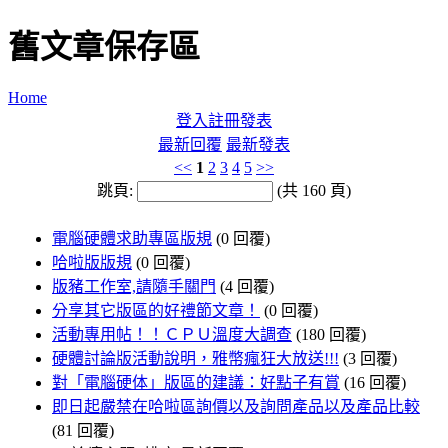
舊文章保存區
Home
登入
註冊
發表
最新回覆
最新發表
<<
1
2
3
4
5
>>
跳頁:
(共 160 頁)
電腦硬體求助專區版規
(0 回覆)
哈啦版版規
(0 回覆)
版豬工作室,請隨手關門
(4 回覆)
分享其它版區的好禮節文章！
(0 回覆)
活動專用帖！！ＣＰＵ溫度大調查
(180 回覆)
硬體討論版活動說明，雅幣瘋狂大放送!!!
(3 回覆)
對「電腦硬体」版區的建議：好點子有賞
(16 回覆)
即日起嚴禁在哈啦區詢價以及詢問產品以及產品比較
(81 回覆)