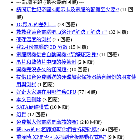
--- 論壇主題 (排序:最新回覆) ---
請問玩世紀帝國3-顯示卡及電腦的配備至少要?!
(11 回
覆)
1G跟2G的差別......
(28 回覆)
救救我這台電腦吧...(洛汗)"解決了解決了"
(32 回覆)
硬碟溫度的測試
(25 回覆)
我2月份電腦的 3D 分數
(15 回覆)
電腦關機後會自動開機?!幫解疑惑!謝!
(11 回覆)
晶片和散熱片中間的接著劑
(2 回覆)
開機完沒多久的怪問題?
(10 回覆)
提供10台免費贈送的硬碟加密保護器給有緣份的朋友使
用與測試
(1 回覆)
好奇大家還在用哪些舊CPU
(77 回覆)
本文已刪除
(3 回覆)
SATA硬碟模式
(10 回覆)
幻覺
(12 回覆)
免費幫人修電腦是應該的嗎?
(248 回覆)
載User的PC回家修時你們會拆硬碟嗎?
(46 回覆)
重灌時,XP是否可以抓到合板驅動程式呢?
(9 回覆)