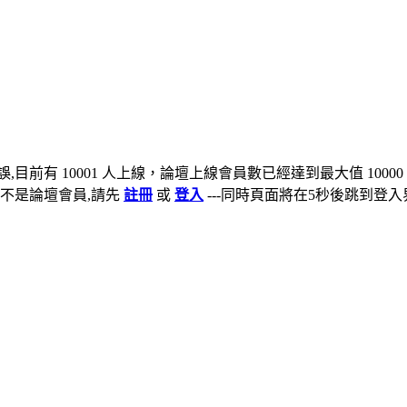
,目前有 10001 人上線，論壇上線會員數已經達到最大值 10000
不是論壇會員,請先
註冊
或
登入
---同時頁面將在5秒後跳到登入