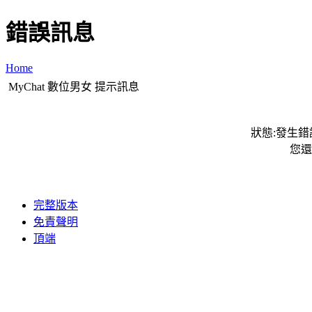
錯誤訊息
Home
MyChat 數位男女 提示訊息
狀態:發生錯誤
您還
完整版本
免責聲明
頂端