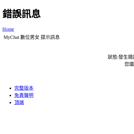
錯誤訊息
Home
MyChat 數位男女 提示訊息
狀態:發生錯誤
您還
完整版本
免責聲明
頂端