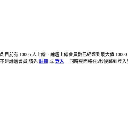
,目前有 10005 人上線，論壇上線會員數已經達到最大值 10000
不是論壇會員,請先
註冊
或
登入
---同時頁面將在5秒後跳到登入