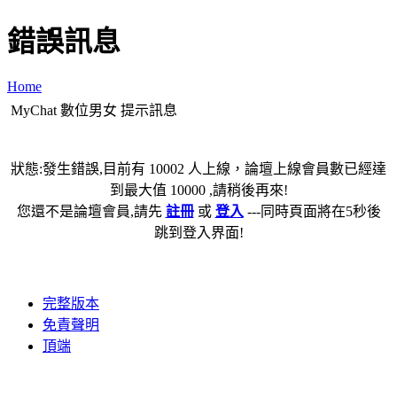
錯誤訊息
Home
MyChat 數位男女 提示訊息
狀態:發生錯誤,目前有 10002 人上線，論壇上線會員數已經達
到最大值 10000 ,請稍後再來!
您還不是論壇會員,請先
註冊
或
登入
---同時頁面將在5秒後
跳到登入界面!
完整版本
免責聲明
頂端