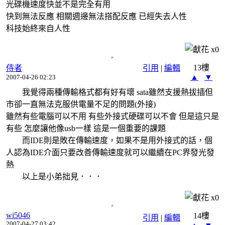
光碟機速度快並不是完全有用
快到無法反應 相關週邊無法搭配反應 已經失去人性
科技始終來自人性
x
0
13樓
侍者
引用
|
編輯
▲
▼
2007-04-26 02:23
我覺得兩種傳輸格式都有好有壞 sata雖然支援熱拔插但
市卻一直無法克服供電量不足的問題(外接)
雖然有些電腦可以不用 有些外接式硬碟可以不會 但是這只是
有些 怎麼讓他像usb一樣 這是一個重要的課題
而IDE則是敗在傳輸速度，如果不是用外接式的話，個
人認為IDE介面只要改善傳輸速度就可以繼續在PC界發光發
熱
以上是小弟拙見．．．
x
0
wi5046
14樓
引用
|
編輯
2007-04-27 03:42