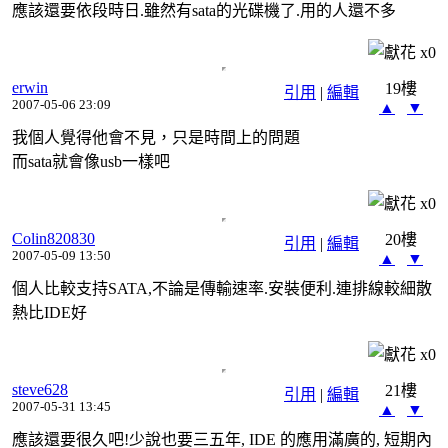
應該還要依段時日.雖然有sata的光碟機了.用的人還不多
x
0
erwin
19樓
引用
|
編輯
2007-05-06 23:09
▲
▼
我個人覺得他會不見，只是時間上的問題
而sata就會像usb一樣吧
x
0
Colin820830
20樓
引用
|
編輯
2007-05-09 13:50
▲
▼
個人比較支持SATA,不論是傳輸速率.安裝便利.連排線較細散
熱比IDE好
x
0
steve628
21樓
引用
|
編輯
2007-05-31 13:45
▲
▼
應該還要很久吧!少說也要三五年, IDE 的應用滿廣的, 短期內