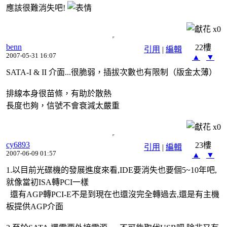
應該很難消失吧!
x
0
benn
22樓
引用
|
編輯
2007-05-31 16:07
▲
▼
SATA-I & II 介面...很脆弱，插拔次數也有限制（版金太薄）
排線本身很苗條，有助於散熱
長度也夠，信號不會衰減太嚴重
x
0
cy6893
23樓
引用
|
編輯
2007-06-09 01:57
▲
▼
1.以目前光碟機的發展進度來看,IDE要消失也要個5~10年吧,
就像當初ISA轉PCI一樣
還有AGP轉PCI-E不是到現在也還沒完全轉過去,還是有主機
板提供AGP介面