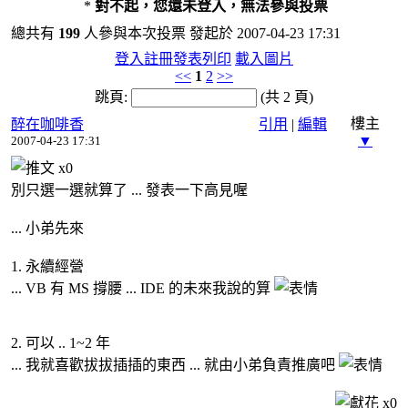
*
對不起，您還未登入，無法參與投票
總共有
199
人參與本次投票 發起於 2007-04-23 17:31
登入
註冊
發表
列印
載入圖片
<<
1
2
>>
跳頁:
(共 2 頁)
樓主
醉在咖啡香
引用
|
編輯
▼
2007-04-23 17:31
x
0
別只選一選就算了 ... 發表一下高見喔
... 小弟先來
1. 永續經營
... VB 有 MS 撐腰 ... IDE 的未來我說的算
2. 可以 .. 1~2 年
... 我就喜歡拔拔插插的東西 ... 就由小弟負責推廣吧
x
0