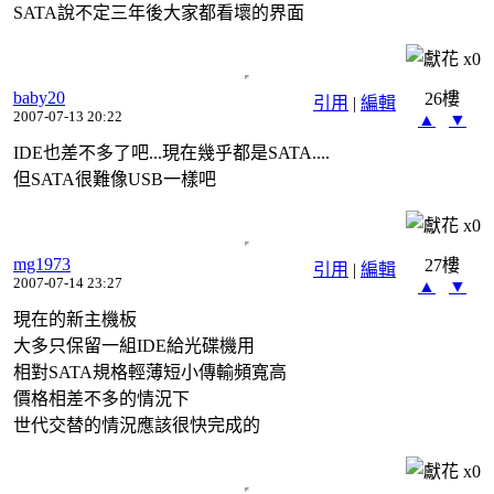
SATA說不定三年後大家都看壞的界面
x
0
baby20
26樓
引用
|
編輯
2007-07-13 20:22
▲
▼
IDE也差不多了吧...現在幾乎都是SATA....
但SATA很難像USB一樣吧
x
0
mg1973
27樓
引用
|
編輯
2007-07-14 23:27
▲
▼
現在的新主機板
大多只保留一組IDE給光碟機用
相對SATA規格輕薄短小傳輸頻寬高
價格相差不多的情況下
世代交替的情況應該很快完成的
x
0