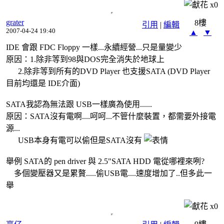
x
0
grater
8樓
引用
|
編輯
2007-04-24 19:40
▲
▼
IDE 會跟 FDC Floppy 一樣...永續經營...只是量變少
原因：1.除非等到98與DOS完全消失於地球上
2.除非等到所有的DVD Player 也支援SATA (DVD Player
目前均還是 IDE介面)
SATA我認為無法跟 USB一樣廣為使用......
原因：SATA沒有電啊....呵呵...不管什麼裝置，都需要外接電
源...
USB本身有電可以偷但是SATA沒有
舉例 SATA的 pen driver 與 2.5"SATA HDD 電從哪裡來咧?
多個變壓器又是累贅.....偷USB電....速度增加了..但多此一
舉
x
0