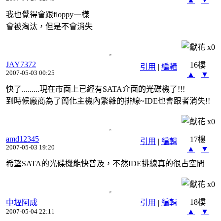
我也覺得會跟floppy一樣
會被淘汰，但是不會消失
x
0
JAY7372
16樓
引用
|
編輯
2007-05-03 00:25
▲
▼
快了.........現在市面上已經有SATA介面的光碟機了!!!
到時候廠商為了簡化主機內繁雜的排線~IDE也會跟者消失!!
x
0
amd12345
17樓
引用
|
編輯
2007-05-03 19:20
▲
▼
希望SATA的光碟機能快普及，不然IDE排線真的很占空間
x
0
18樓
中壢阿成
引用
|
編輯
▲
▼
2007-05-04 22:11