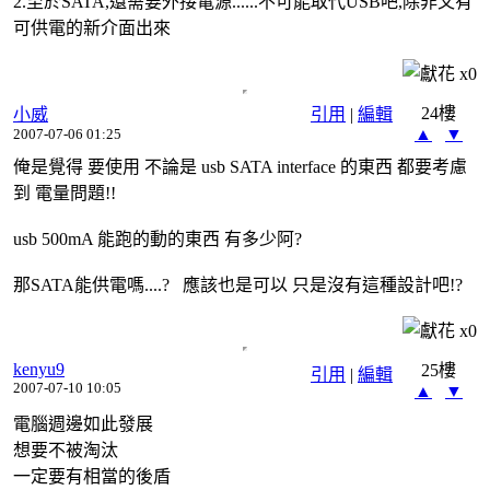
2.至於SATA,還需要外接電源......不可能取代USB吧,除非又有
可供電的新介面出來
x
0
24樓
小威
引用
|
編輯
▲
▼
2007-07-06 01:25
俺是覺得 要使用 不論是 usb SATA interface 的東西 都要考慮
到 電量問題!!
usb 500mA 能跑的動的東西 有多少阿?
那SATA能供電嗎....? 應該也是可以 只是沒有這種設計吧!?
x
0
kenyu9
25樓
引用
|
編輯
2007-07-10 10:05
▲
▼
電腦週邊如此發展
想要不被淘汰
一定要有相當的後盾