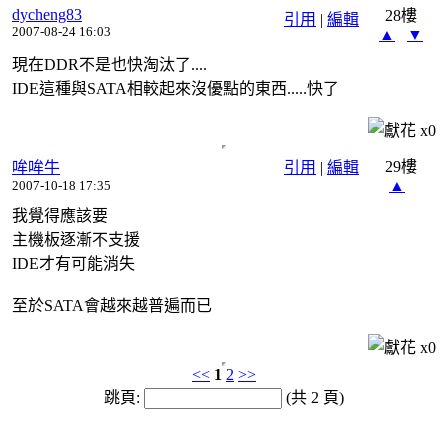
dycheng83
28樓
引用
|
編輯
2007-08-24 16:03
▲
▼
現在DDR不是也快淘汰了....
IDE這種與SATA相較起來沒優點的東西.....快了
x
0
29樓
哞哞牛
引用
|
編輯
▲
2007-10-18 17:35
我覺得應該要
主機板逐漸不支援
IDE才有可能消失
至於SATA會越來越普遍而已
x
0
<<
1
2
>>
跳頁:
(共 2 頁)