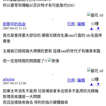
所以要等到傳輸以百計時才有可能取代IDE!
x
0
11樓
剎那中的自由
引用
|
編輯
▲
▼
2007-04-25 11:15
我也是覺得要大部份的 硬碟光碟改生產sata介面的 ide全面停
產後
主幾板已經經過大規模的更新 這樣sata的世代才有機會來臨
但一定是時間的問題罷了!!
x
0
arhorng
12樓
引用
|
編輯
2007-04-25 22:00
▲
▼
如果太早消失不能用 垃圾場就會多出很多不能用的光碟機
對環保來講是一大問題
而且這樣換來換去 得利的指示硬體廠商