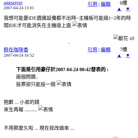
aggserver
6樓
引用
|
編輯
2007-04-24 13:01
▲
▼
我想可能要IDE週邊設備都不出時~主機板可能過1~2年的時
間IDE才可能消失在主機版上面
x
0
7樓
醉在咖啡香
引用
|
編輯
▲
▼
2007-04-24 16:52
下面是引用豪仔於2007-04-24 00:42發表的 :
兩個問題..
投票卻只能投一個
抱歉 ... 小弟的錯
來生再報 ..........
不用那麼久啦 ... 現在就改過來 ...