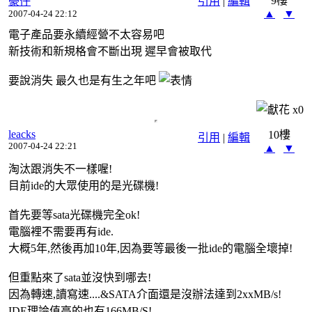
9樓
豪仔
引用
|
編輯
▲
▼
2007-04-24 22:12
電子產品要永續經營不太容易吧
新技術和新規格會不斷出現 遲早會被取代
要說消失 最久也是有生之年吧
x
0
leacks
10樓
引用
|
編輯
2007-04-24 22:21
▲
▼
淘汰跟消失不一樣喔!
目前ide的大眾使用的是光碟機!
首先要等sata光碟機完全ok!
電腦裡不需要再有ide.
大概5年,然後再加10年,因為要等最後一批ide的電腦全壞掉!
但重點來了sata並沒快到哪去!
因為轉速,讀寫速....&SATA介面還是沒辦法達到2xxMB/s!
IDE理論值高的也有166MB/S!