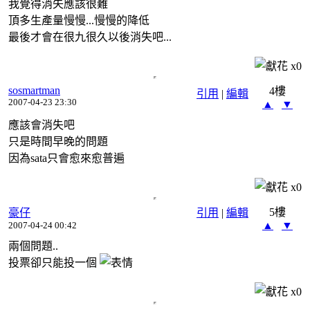
我覺得消失應該很難
頂多生產量慢慢...慢慢的降低
最後才會在很九很久以後消失吧...
x
0
sosmartman
4樓
引用
|
編輯
2007-04-23 23:30
▲
▼
應該會消失吧
只是時間早晚的問題
因為sata只會愈來愈普遍
x
0
5樓
豪仔
引用
|
編輯
▲
▼
2007-04-24 00:42
兩個問題..
投票卻只能投一個
x
0