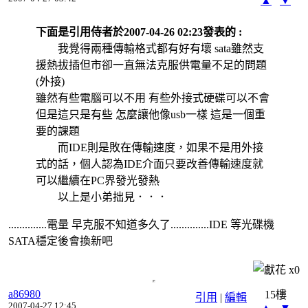
▲
▼
下面是引用侍者於2007-04-26 02:23發表的 :
我覺得兩種傳輸格式都有好有壞 sata雖然支
援熱拔插但市卻一直無法克服供電量不足的問題
(外接)
雖然有些電腦可以不用 有些外接式硬碟可以不會
但是這只是有些 怎麼讓他像usb一樣 這是一個重
要的課題
而IDE則是敗在傳輸速度，如果不是用外接
式的話，個人認為IDE介面只要改善傳輸速度就
可以繼續在PC界發光發熱
以上是小弟拙見．．．
..............電量 早克服不知道多久了..............IDE 等光碟機
SATA穩定後會換新吧
x
0
a86980
15樓
引用
|
編輯
2007-04-27 12:45
▲
▼