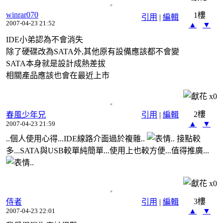
winrar070
1樓
引用
|
編輯
2007-04-23 21:52
▲
▼
IDE小弟認為不會消失
除了硬碟改為SATA外,其他原有設備應該都不會變
SATA本身就是設計成熱差拔
相關產品應該也會在最近上市
x
0
2樓
春風少年兄
引用
|
編輯
▲
▼
2007-04-23 21:59
..個人使用心得...IDE線路介面過於複雜..
.. 接點較
多...SATA與USB較單純簡單...使用上也較方便...值得推廣...
..
x
0
3樓
侍者
引用
|
編輯
▲
▼
2007-04-23 22:01