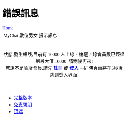
錯誤訊息
Home
MyChat 數位男女 提示訊息
狀態:發生錯誤,目前有 10000 人上線，論壇上線會員數已經達
到最大值 10000 ,請稍後再來!
您還不是論壇會員,請先
註冊
或
登入
---同時頁面將在5秒後
跳到登入界面!
完整版本
免責聲明
頂端