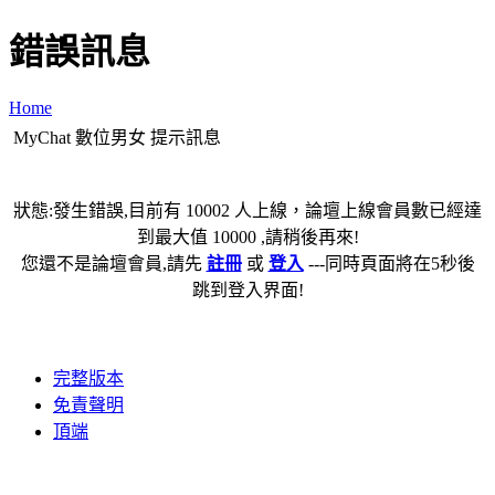
錯誤訊息
Home
MyChat 數位男女 提示訊息
狀態:發生錯誤,目前有 10002 人上線，論壇上線會員數已經達
到最大值 10000 ,請稍後再來!
您還不是論壇會員,請先
註冊
或
登入
---同時頁面將在5秒後
跳到登入界面!
完整版本
免責聲明
頂端