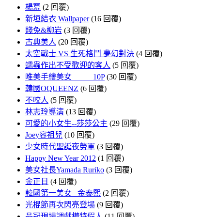
楊冪
(2 回覆)
新垣結衣 Wallpaper
(16 回覆)
賤兔&柳岩
(3 回覆)
古典美人
(20 回覆)
太空戰士 VS 生死格鬥 夢幻對決
(4 回覆)
蠕蟲作出不受歡迎的客人
(5 回覆)
唯美手繪美女 10P
(30 回覆)
韓國OQUEENZ
(6 回覆)
不咬人
(5 回覆)
林志玲導演
(13 回覆)
可愛的小女生--莎莎公主
(29 回覆)
Joey容祖兒
(10 回覆)
少女時代聖誕夜勞軍
(3 回覆)
Happy New Year 2012
(1 回覆)
美女社長Yamada Ruriko
(3 回覆)
金正日
(4 回覆)
韓國第一美女 金泰熙
(2 回覆)
光棍節再次閃亮登場
(9 回覆)
品冠現場調戲模特假人
(11 回覆)