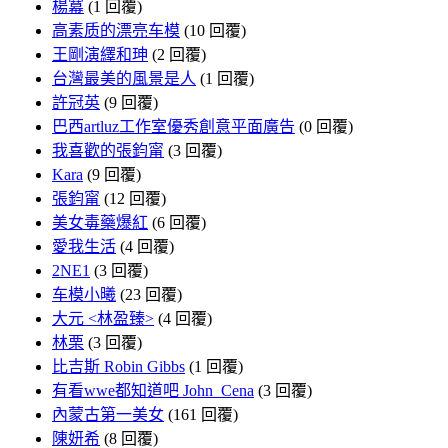
楊冪
(1 回覆)
高素质的漂亮车模
(10 回覆)
王剛演繹和珅
(2 回覆)
台灣最美的風景是人
(1 回覆)
許冠英
(9 回覆)
巴西artluz工作室優秀創意平面廣告
(0 回覆)
我喜歡的張鈞甯
(3 回覆)
Kara
(9 回覆)
張鈞甯
(12 回覆)
美女毒藥爆紅
(6 回覆)
愛我生活
(4 回覆)
2NE1
(3 回覆)
车模小曦
(23 回覆)
大元 <林盈臻>
(4 回覆)
林栗
(3 回覆)
比吉斯 Robin Gibbs
(1 回覆)
有看wwe都知道吧 John_Cena
(3 回覆)
內蒙古第一美女
(161 回覆)
陳妍希
(8 回覆)