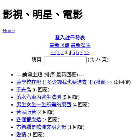
影視、明星、電影
Home
登入
註冊
發表
最新回覆
最新發表
<<
1
2
3
4
5
6
7
>>
跳頁:
(共 23 頁)
--- 論壇主題 (排序:最新回覆) ---
這學校在哪 !! 多少錢我也要進去 !!! (噴血 ~~
(2 回覆)
于卉喬
(6 回覆)
落水汽車內逃生法則
(5 回覆)
男生女生一生所需的東西
(4 回覆)
苦民所苦
(4 回覆)
各個都樂透
(3 回覆)
古希臘是歐洲文明之母
(1 回覆)
愛情
(1 回覆)