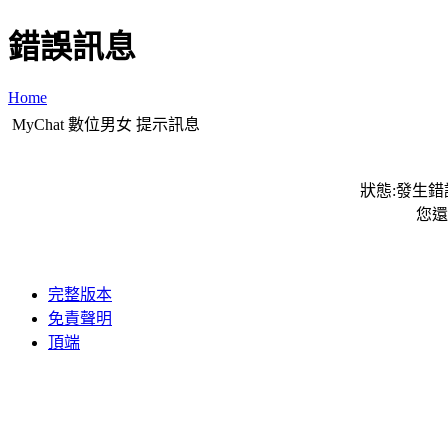
錯誤訊息
Home
MyChat 數位男女 提示訊息
狀態:發生錯誤
您還
完整版本
免責聲明
頂端