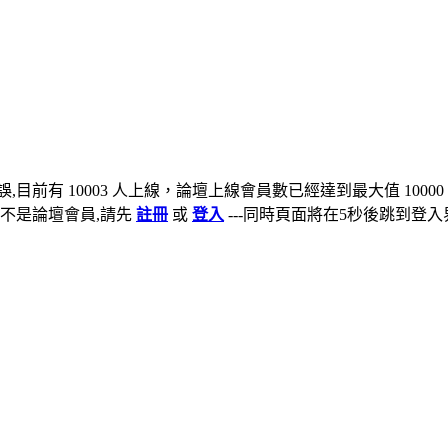
,目前有 10003 人上線，論壇上線會員數已經達到最大值 10000
不是論壇會員,請先
註冊
或
登入
---同時頁面將在5秒後跳到登入