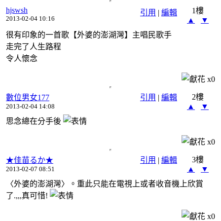
hjswsh
1樓
引用
|
編輯
2013-02-04 10:16
▲
▼
很有印象的一首歌【外婆的澎湖灣】主唱民歌手
走完了人生路程
令人懷念
x
0
2樓
數位男女177
引用
|
編輯
▲
▼
2013-02-04 14:08
思念總在分手後
x
0
3樓
★佳苗るか★
引用
|
編輯
▲
▼
2013-02-07 08:51
〈外婆的澎湖灣〉。重此只能在電視上或者收音機上欣賞
了.,,,真可惜!
x
0