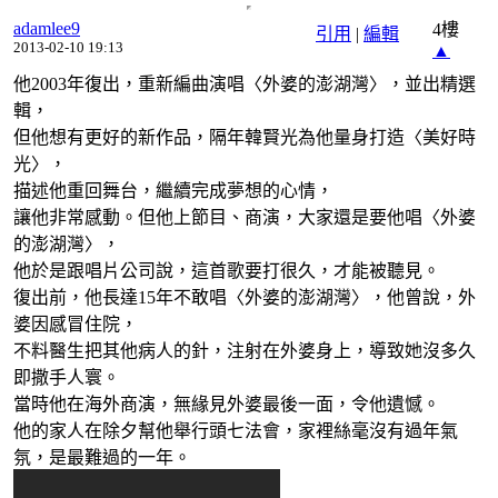
adamlee9
4樓
引用
|
編輯
2013-02-10 19:13
▲
他2003年復出，重新編曲演唱〈外婆的澎湖灣〉，並出精選
輯，
但他想有更好的新作品，隔年韓賢光為他量身打造〈美好時
光〉，
描述他重回舞台，繼續完成夢想的心情，
讓他非常感動。但他上節目、商演，大家還是要他唱〈外婆
的澎湖灣〉，
他於是跟唱片公司說，這首歌要打很久，才能被聽見。
復出前，他長達15年不敢唱〈外婆的澎湖灣〉，他曾說，外
婆因感冒住院，
不料醫生把其他病人的針，注射在外婆身上，導致她沒多久
即撒手人寰。
當時他在海外商演，無緣見外婆最後一面，令他遺憾。
他的家人在除夕幫他舉行頭七法會，家裡絲毫沒有過年氣
氛，是最難過的一年。