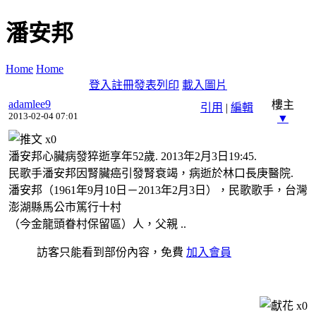
潘安邦
Home
Home
登入
註冊
發表
列印
載入圖片
adamlee9
樓主
引用
|
編輯
2013-02-04 07:01
▼
x
0
潘安邦心臟病發猝逝享年52歲. 2013年2月3日19:45.
民歌手潘安邦因腎臟癌引發腎衰竭，病逝於林口長庚醫院.
潘安邦（1961年9月10日－2013年2月3日），民歌歌手，台灣
澎湖縣馬公市篤行十村
（今金龍頭眷村保留區）人，父親 ..
訪客只能看到部份內容，免費
加入會員
x
0