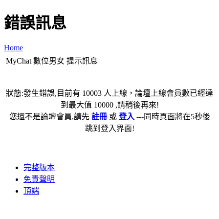
錯誤訊息
Home
MyChat 數位男女 提示訊息
狀態:發生錯誤,目前有 10003 人上線，論壇上線會員數已經達
到最大值 10000 ,請稍後再來!
您還不是論壇會員,請先
註冊
或
登入
---同時頁面將在5秒後
跳到登入界面!
完整版本
免責聲明
頂端