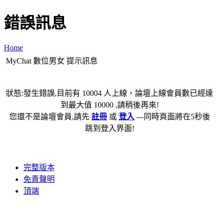
錯誤訊息
Home
MyChat 數位男女 提示訊息
狀態:發生錯誤,目前有 10004 人上線，論壇上線會員數已經達
到最大值 10000 ,請稍後再來!
您還不是論壇會員,請先
註冊
或
登入
---同時頁面將在5秒後
跳到登入界面!
完整版本
免責聲明
頂端