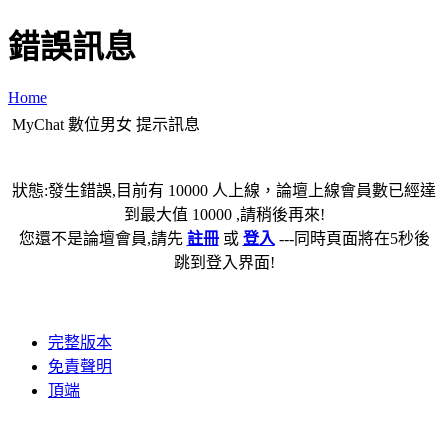
錯誤訊息
Home
MyChat 數位男女 提示訊息
狀態:發生錯誤,目前有 10000 人上線，論壇上線會員數已經達
到最大值 10000 ,請稍後再來!
您還不是論壇會員,請先
註冊
或
登入
---同時頁面將在5秒後
跳到登入界面!
完整版本
免責聲明
頂端