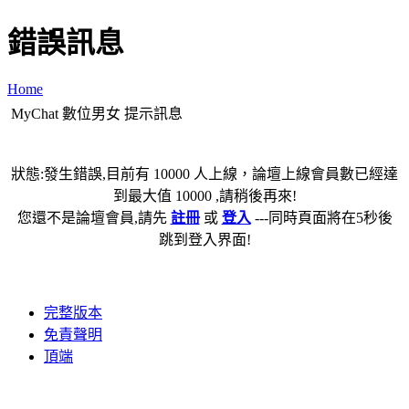
錯誤訊息
Home
MyChat 數位男女 提示訊息
狀態:發生錯誤,目前有 10000 人上線，論壇上線會員數已經達
到最大值 10000 ,請稍後再來!
您還不是論壇會員,請先
註冊
或
登入
---同時頁面將在5秒後
跳到登入界面!
完整版本
免責聲明
頂端