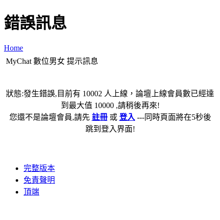
錯誤訊息
Home
MyChat 數位男女 提示訊息
狀態:發生錯誤,目前有 10002 人上線，論壇上線會員數已經達
到最大值 10000 ,請稍後再來!
您還不是論壇會員,請先
註冊
或
登入
---同時頁面將在5秒後
跳到登入界面!
完整版本
免責聲明
頂端