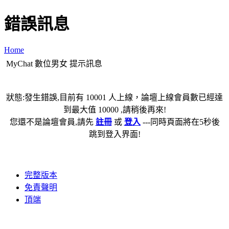
錯誤訊息
Home
MyChat 數位男女 提示訊息
狀態:發生錯誤,目前有 10001 人上線，論壇上線會員數已經達
到最大值 10000 ,請稍後再來!
您還不是論壇會員,請先
註冊
或
登入
---同時頁面將在5秒後
跳到登入界面!
完整版本
免責聲明
頂端