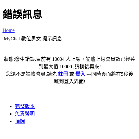
錯誤訊息
Home
MyChat 數位男女 提示訊息
狀態:發生錯誤,目前有 10004 人上線，論壇上線會員數已經達
到最大值 10000 ,請稍後再來!
您還不是論壇會員,請先
註冊
或
登入
---同時頁面將在5秒後
跳到登入界面!
完整版本
免責聲明
頂端