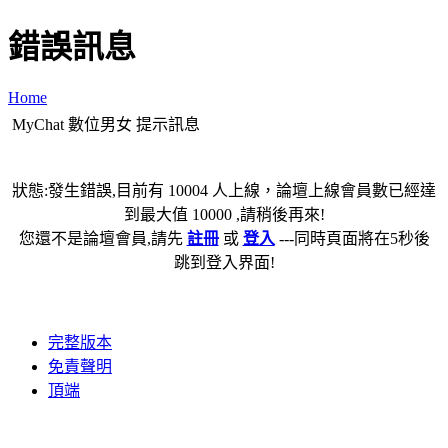
錯誤訊息
Home
MyChat 數位男女 提示訊息
狀態:發生錯誤,目前有 10004 人上線，論壇上線會員數已經達
到最大值 10000 ,請稍後再來!
您還不是論壇會員,請先
註冊
或
登入
---同時頁面將在5秒後
跳到登入界面!
完整版本
免責聲明
頂端