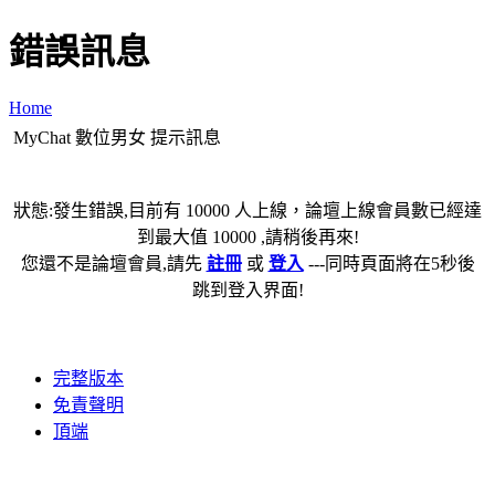
錯誤訊息
Home
MyChat 數位男女 提示訊息
狀態:發生錯誤,目前有 10000 人上線，論壇上線會員數已經達
到最大值 10000 ,請稍後再來!
您還不是論壇會員,請先
註冊
或
登入
---同時頁面將在5秒後
跳到登入界面!
完整版本
免責聲明
頂端