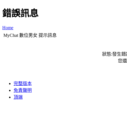
錯誤訊息
Home
MyChat 數位男女 提示訊息
狀態:發生錯誤
您還
完整版本
免責聲明
頂端