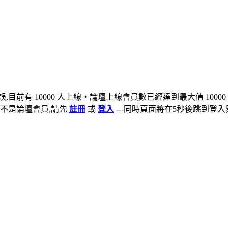
,目前有 10000 人上線，論壇上線會員數已經達到最大值 10000
不是論壇會員,請先
註冊
或
登入
---同時頁面將在5秒後跳到登入