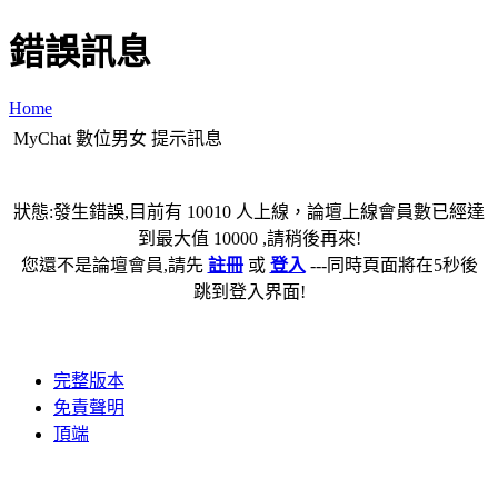
錯誤訊息
Home
MyChat 數位男女 提示訊息
狀態:發生錯誤,目前有 10010 人上線，論壇上線會員數已經達
到最大值 10000 ,請稍後再來!
您還不是論壇會員,請先
註冊
或
登入
---同時頁面將在5秒後
跳到登入界面!
完整版本
免責聲明
頂端