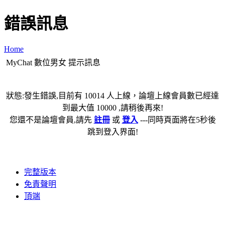
錯誤訊息
Home
MyChat 數位男女 提示訊息
狀態:發生錯誤,目前有 10014 人上線，論壇上線會員數已經達
到最大值 10000 ,請稍後再來!
您還不是論壇會員,請先
註冊
或
登入
---同時頁面將在5秒後
跳到登入界面!
完整版本
免責聲明
頂端