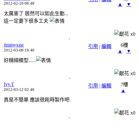
2012-02-29 08:48
▲
▼
太厲害了 居然可以如此生動...
這一定要下很多工夫
x
0
jimmyxgg
6樓
引用
|
編輯
2012-03-08 19:40
▲
▼
好精細模型......
x
0
Ivy.T
7樓
引用
|
編輯
2012-03-12 02:46
▲
真是不簡單 應該很耗時製作吧
x
0