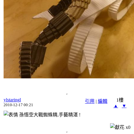
ylstaringl
1樓
引用
|
編輯
2010-12-17 00:21
▲
▼
孫悟空大戰蜘蛛精,手藝精湛 !
x
0