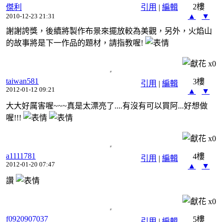
2樓
傑利
引用
|
編輯
▲
▼
2010-12-23 21:31
謝謝誇獎，後續將製作布景來擺放較為美觀，另外，火焰山
的故事將是下一作品的題材，請指教喔!
x
0
taiwan581
3樓
引用
|
編輯
2012-01-12 09:21
▲
▼
大大好厲害喔~~~真是太漂亮了....有沒有可以買阿...好想做
喔!!!
x
0
a1111781
4樓
引用
|
編輯
2012-01-20 07:47
▲
▼
讚
x
0
f0920907037
5樓
引用
|
編輯