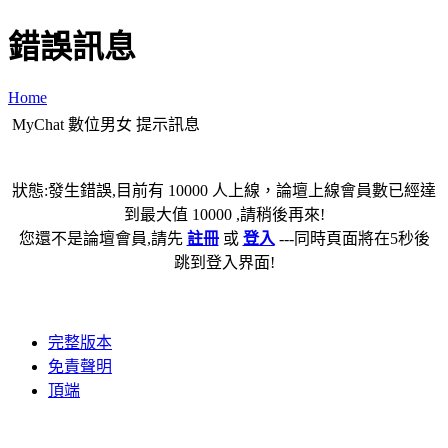
錯誤訊息
Home
MyChat 數位男女 提示訊息
狀態:發生錯誤,目前有 10000 人上線，論壇上線會員數已經達
到最大值 10000 ,請稍後再來!
您還不是論壇會員,請先
註冊
或
登入
---同時頁面將在5秒後
跳到登入界面!
完整版本
免責聲明
頂端