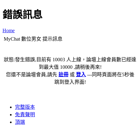
錯誤訊息
Home
MyChat 數位男女 提示訊息
狀態:發生錯誤,目前有 10003 人上線，論壇上線會員數已經達
到最大值 10000 ,請稍後再來!
您還不是論壇會員,請先
註冊
或
登入
---同時頁面將在5秒後
跳到登入界面!
完整版本
免責聲明
頂端