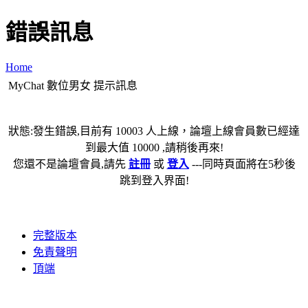
錯誤訊息
Home
MyChat 數位男女 提示訊息
狀態:發生錯誤,目前有 10003 人上線，論壇上線會員數已經達
到最大值 10000 ,請稍後再來!
您還不是論壇會員,請先
註冊
或
登入
---同時頁面將在5秒後
跳到登入界面!
完整版本
免責聲明
頂端